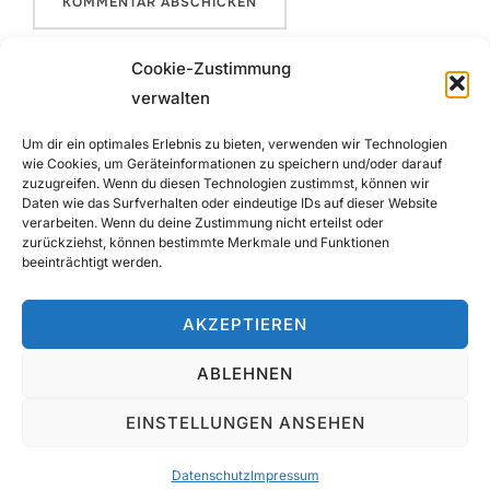
Cookie-Zustimmung
verwalten
Beitrags-
Um dir ein optimales Erlebnis zu bieten, verwenden wir Technologien
wie Cookies, um Geräteinformationen zu speichern und/oder darauf
Navigation
Previous
zuzugreifen. Wenn du diesen Technologien zustimmst, können wir
Previous
Daten wie das Surfverhalten oder eindeutige IDs auf dieser Website
verarbeiten. Wenn du deine Zustimmung nicht erteilst oder
Gesamtschule – Eine gute Schule
zurückziehst, können bestimmte Merkmale und Funktionen
beeinträchtigt werden.
für alle!
AKZEPTIEREN
ABLEHNEN
Datenschutz
Copyright © 2026 Netzwerk Gesamtschule Region
EINSTELLUNGEN ANSEHEN
Osnabrück-Emsland
Inspiro Theme
von
WPZOOM
Datenschutz
Impressum