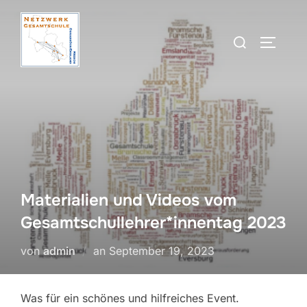
Zum
Inhalt
Suchen
SEITEN
springen
nach:
Materialien und Videos vom
Gesamtschullehrer*innentag 2023
Veröffentlicht
von
admin
an
September 19, 2023
am
Was für ein schönes und hilfreiches Event.